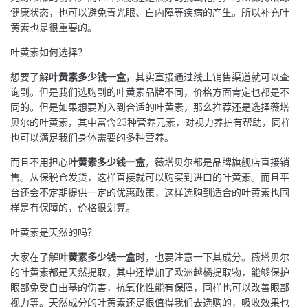
健康状态，也可以避免青光眼、白内障等疾病的产生。所以补充叶
黄素也是很重要的。
叶黄素如何选择？
想要了解
叶黄素多少钱一盒
，其实直接通过线上销售渠道就可以查
询到。但是我们选购到的叶黄素品牌不同，价格方面肯定也都是不
同的。但是如果想要购入到合适的叶黄素，那么推荐还是选择薇塔
贝尔的叶黄素，其中富含23种营养元素，对视力养护有帮助，同样
也可以满足我们身体需要的多种营养。
而且不用担心
叶黄素多少钱一盒
，薇塔贝尔都是品牌旗舰店直接销
售。从保税仓发货，这样直接就可以购买到进口的叶黄素。而且平
台还会不定期提供一定的优惠政策，这样选购到适合的叶黄素也同
样是有保障的，价格很划算。
叶黄素是天然的吗？
大家在了解
叶黄素多少钱一盒
时，也要注意一下其成分。薇塔贝尔
的叶黄素都是天然提取，其中还增加了欧洲越橘提取物，能够保护
眼部免受自由基的伤害，抗氧化性能有保障，同样也可以改善眼部
视力等。天然成分的叶黄素还是很值得我们去选购的，吸收效果也