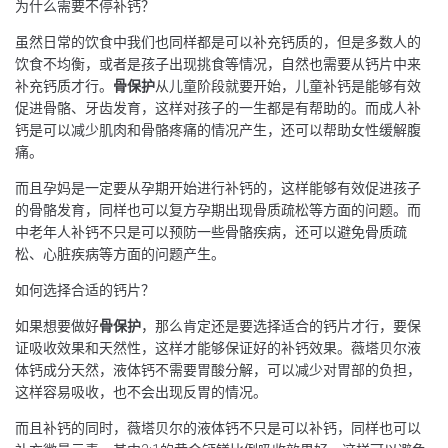
为什么需要不停补钙？
虽然日常的饮食中我们也同样都是可以补充钙质的，但是多数人的
饮食不均衡，或者是孩子出现挑食等情况，自然也需要从钙片中来
补充钙质才行。
骨保护
从儿童阶段就要开始，儿童补钙是能够有效
促进骨骼、牙齿发育，这样对孩子的一生都是有帮助的。而成人补
钙是可以减少肌肉和骨骼疼痛的情况产生，还可以帮助女性缓解腹
痛。
而且孕妈是一定要从孕期开始进行补钙的，这样能够有效促进孩子
的骨骼发育，同样也可以复方孕期出现骨质疏松等方面的问题。而
中老年人补钙不只是可以预防一些骨骼疾病，还可以避免骨质疏
松、心脏疾病等方面的问题产生。
如何选择合适的钙片？
如果想要做好
骨保护
，那么肯定还是要选择适合的钙片才行，要保
证吸收效果和天然性，这样才能够保证好的补钙效果。薇塔贝尔液
体钙成分天然，液体钙不需要胃酸分解，可以减少对胃部的负担，
这样容易吸收，也不会出现反胃的情况。
而且补钙的同时，薇塔贝尔的液体钙不只是可以补钙，同样也可以