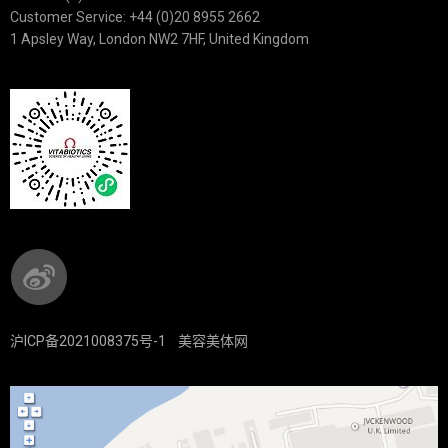
Customer Service: +44 (0)20 8955 2662
1 Apsley Way, London NW2 7HF, United Kingdom
沪ICP备2021008375号-1
美容美体网