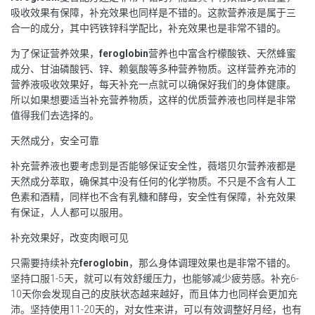
吸收效果有保障，补充效果也同样是不错的。这款营养液是属于三
合一的成分，其中钙铁锌科学配比，补充效果也是非常不错的。
为了保证营养效果，
feroglobin
营养也中富含柠檬酸铁、天然蜂蜜
成分、甘油磷酸钙、锌、赖氨酸等多种营养物质。这样营养充沛的
营养液吸收效果好，每天补充一点就可以确保好我们的身体健康。
所以如果想要适当补充营养物质，这样的优质营养液也同样是非常
值得我们去选择的。
天然成分，安全可靠
补充营养液也要考虑到是否能够保证安全性，薇塔贝尔营养液都是
天然成分萃取，确保其中没有任何的化学物质。不只是不含有人工
色素和酒精，同样也不含有乳糖和酵母，安全性有保障，补充效果
有保证，人人都可以服用。
补充效果好，改变肉眼可见
只需要持续补充
feroglobin
，那么身体调理效果也是非常不错的。
坚持口服1-5天，就可以有效舒缓压力，也能够减少疲劳感。补充6-
10天你会发现自己的皮肤状态越来越好，而且体力也同样会更加充
沛。坚持使用11-20天的，对女性来讲，可以有效调整好月经，也有