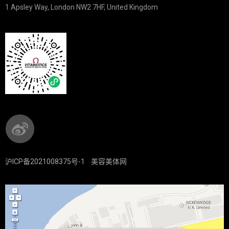
1 Apsley Way, London NW2 7HF, United Kingdom
沪ICP备2021008375号-1
美容美体网