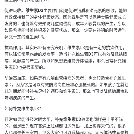
促进吸收。
维生素D3
主要作用就是促进钙质和磷元素的吸收，能够
有效保持我们的身体健康状态。因为戴琳是可以保持骨骼健康成长
发育的，也能够有效预防儿童佝偻病、成年人软骨病的产生，所以
如果希望能够维持钙质的健康状态，那么一定要在补钙的时候适当
补充一定的维生素D3。
抗癌作用。其实已经有研究表明，维生素D3是有一定的抗癌作用，
可以降低常见癌症的发病率。适当补充
维生素D3
可以有效降低结肠
癌、乳腺癌的产生。所以如果想要维持身体健康，那么日常补充维
生素D3也是很重要的。
防治高血压。如果是有心脑血管疾病的患者，也比较适合补充维生
素D，因为它是可以有效防治高血压和心肌梗死的。如果孩子在婴幼
儿时期就能够补充足够的钙质和维生素D，那么也可以降低糖尿病和
哮喘疾病的产生。
如何补充维生素D3？
日常如果能够经常晒太阳，补充
维生素D3
效果也同样是非常不错
的，但是因为现在普遍上班族都很少外出，加上雾霾天气的，很多
人也都是长居室内，那么大家也可以选择vitabiotics液体钙或者是复