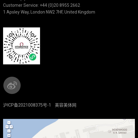
Customer Service: +44 (0)20 8955 2662
1 Apsley Way, London NW2 7HF, United Kingdom
沪ICP备2021008375号-1
美容美体网