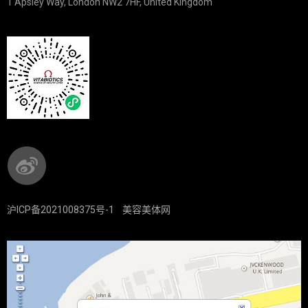
1 Apsley Way, London NW2 7HF, United Kingdom
沪ICP备2021008375号-1
美容美体网