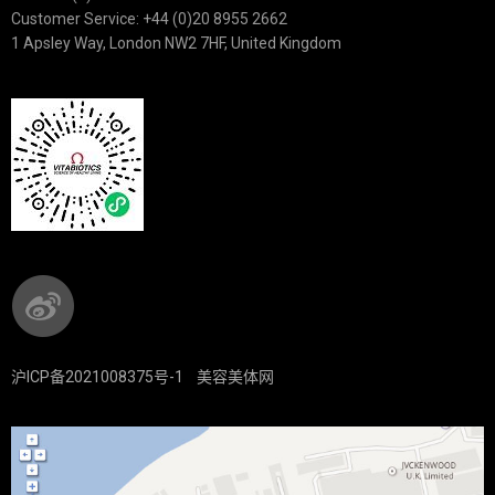
Customer Service: +44 (0)20 8955 2662
1 Apsley Way, London NW2 7HF, United Kingdom
沪ICP备2021008375号-1
美容美体网