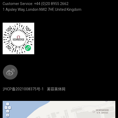
Customer Service: +44 (0)20 8955 2662
1 Apsley Way, London NW2 7HF, United Kingdom
沪ICP备2021008375号-1
美容美体网