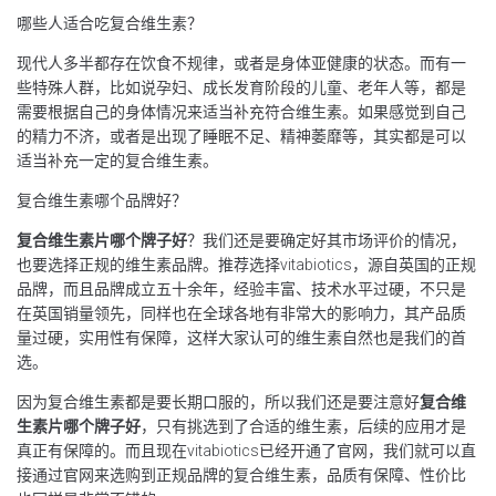
哪些人适合吃复合维生素？
现代人多半都存在饮食不规律，或者是身体亚健康的状态。而有一
些特殊人群，比如说孕妇、成长发育阶段的儿童、老年人等，都是
需要根据自己的身体情况来适当补充符合维生素。如果感觉到自己
的精力不济，或者是出现了睡眠不足、精神萎靡等，其实都是可以
适当补充一定的复合维生素。
复合维生素哪个品牌好？
复合维生素片哪个牌子好
？我们还是要确定好其市场评价的情况，
也要选择正规的维生素品牌。推荐选择vitabiotics，源自英国的正规
品牌，而且品牌成立五十余年，经验丰富、技术水平过硬，不只是
在英国销量领先，同样也在全球各地有非常大的影响力，其产品质
量过硬，实用性有保障，这样大家认可的维生素自然也是我们的首
选。
因为复合维生素都是要长期口服的，所以我们还是要注意好
复合维
生素片哪个牌子好
，只有挑选到了合适的维生素，后续的应用才是
真正有保障的。而且现在vitabiotics已经开通了官网，我们就可以直
接通过官网来选购到正规品牌的复合维生素，品质有保障、性价比