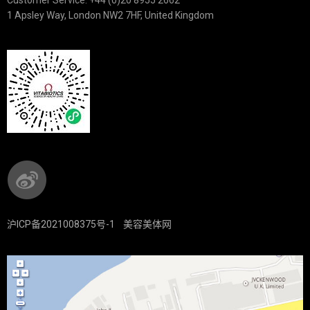
Customer Service: +44 (0)20 8955 2662
1 Apsley Way, London NW2 7HF, United Kingdom
沪ICP备2021008375号-1
美容美体网