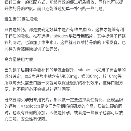
镁锌三合一的搭配方式，能够有效的促进钙质吸收，同样也可以提
升你的骨骼密度。而且还能够避免单一补钙的一些问题。
维生素D3促进吸收
只要是补钙，都是要确定好其中是否有维生素D3，这样才能够有利
于钙质的吸收。推荐选择vitabiotics
孕妇专用钙片
，其中提供了钙镁
锌的同时，也添加了维生素D，这样就可以维持骨骼的正常发育，也
同样为骨骼健康提供了营养品。
高含量使用方便
因为到了后期怀孕要补钙的量就会提升，vitabiotics采用了高含量的
成分设定，每2片钙片中就含有钙800mg，镁300mg，锌10mg等。
所以每天只需要口服一次就可以保证很好的补钙效果，这样口服方
便，也不用担心还会错过补钙时间等。
既然要购买
孕妇专用钙片
，那么就一定要选择高性价比、正规品牌
的钙片。Vitabiotics是专门为孕期妈妈研发的产品，质量过硬的同
时，也没有任何的添加，即便是怀孕，或者是一些孩子也都可以放
心口服，安全性有保障。