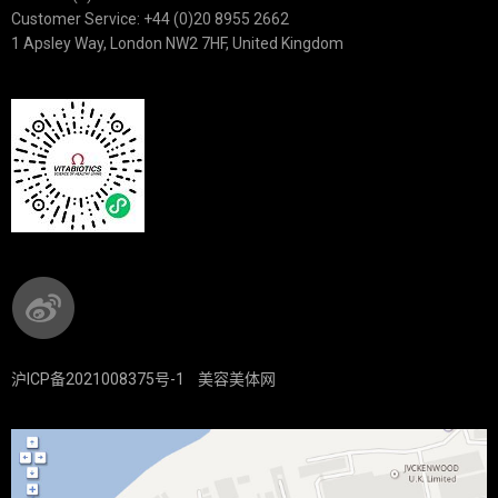
Customer Service: +44 (0)20 8955 2662
1 Apsley Way, London NW2 7HF, United Kingdom
沪ICP备2021008375号-1
美容美体网