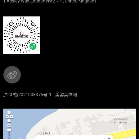
1 Apsley Way, London NW2 7HF, United Kingdom
沪ICP备2021008375号-1
美容美体网