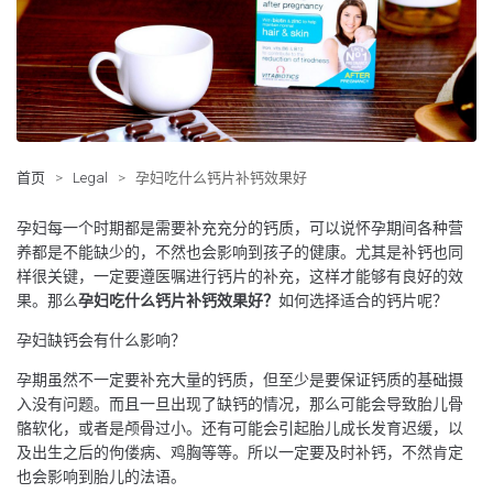
首页
>
Legal
>
孕妇吃什么钙片补钙效果好
孕妇每一个时期都是需要补充充分的钙质，可以说怀孕期间各种营
养都是不能缺少的，不然也会影响到孩子的健康。尤其是补钙也同
样很关键，一定要遵医嘱进行钙片的补充，这样才能够有良好的效
果。那么
孕妇吃什么钙片补钙效果好？
如何选择适合的钙片呢？
孕妇缺钙会有什么影响？
孕期虽然不一定要补充大量的钙质，但至少是要保证钙质的基础摄
入没有问题。而且一旦出现了缺钙的情况，那么可能会导致胎儿骨
骼软化，或者是颅骨过小。还有可能会引起胎儿成长发育迟缓，以
及出生之后的佝偻病、鸡胸等等。所以一定要及时补钙，不然肯定
也会影响到胎儿的法语。