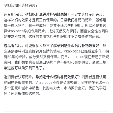
孕妇该如何选择钙片？
选专用钙片。
孕妇吃什么钙片补钙效果好
？一定要选择专用钙片，
这样补钙的效果才是真正有保障的。日常我们补钙的钙片一般都是
属于成人钙片，有一些成分可能并不适合孕期服用。所以还是要选
择vitabiotics孕妇专用钙片，成分天然又有保障，而且安全性也同样
是非常不错的，这样的专用钙片孕期服用才不会有任何的问题。
选品牌钙片。可能很多人都不了解
孕妇吃什么钙片补钙效果好
，那
么还是要特别注意好钙片品牌的情况。Vitabiotics已经成立多年，拥
有50年的经验，成分天然又有保障。而且vitabiotics现在开通了正规
官网，我们想要购买到进口钙片再也不用担心买到假货，通过正规
渠道就可以购买到正品了。
选消费者认可钙片。
孕妇吃什么钙片补钙效果好
？消费者是否认可
也同样是很重要的。Vitabiotics不仅是英国畅销，同样也在全球一百
多个国家和城市中销售，其影响力大，市场评价良好。优质的孕妇
钙片还是很值得选购的。