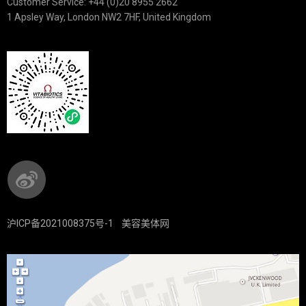
Customer Service: +44 (0)20 8955 2662
1 Apsley Way, London NW2 7HF, United Kingdom
沪ICP备2021008375号-1
美容美体网