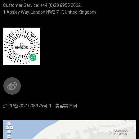
Customer Service: +44 (0)20 8955 2662
1 Apsley Way, London NW2 7HF, United Kingdom
沪ICP备2021008375号-1
美容美体网