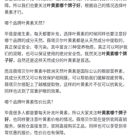
障。所以我们也要关注
叶黄素哪个牌子好
，根据自己的情况选择叶
黄素才行。
哪个品牌叶黄素天然？
毕竟是维生素，每天都要补充，选择叶黄素的时候同样也要注意好
哪个品牌的成分天然。薇塔贝尔叶黄素都是从天然成分中提取的，
真正保证安全、零污染。其中富含23种营养物质，真正可以呵护我
们的双眼，也可以保证使用的绝对安全性。既然关注
叶黄素哪个牌
子好
，自然还是这样天然成分的叶黄素是首选。
而且薇塔贝尔叶黄素中欧洲天然叶黄素是国际公认的眼部营养素，
其成分天然又可以有效保护视网膜，可以帮助我们缓解视疲劳等。
薇塔贝尔搭配上了越橘提取物，这样的叶黄素片不仅可以抗氧化，
同样也达到了双重护眼的效果。
哪个品牌叶黄素性价比高？
毕竟很多人都是要每天补充叶黄素，所以大家关注
叶黄素哪个牌子
好
，也同样要注意叶黄素价格的情况。薇塔贝尔现在提供官网直销
服务，保税仓直接发货，官网直接购买正品，同样也可以享受到非
常优惠的报价，性价比也有保障。