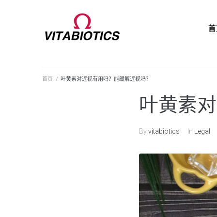
首
首页
/
叶黄素对近视有用吗？能缓解近视吗？
叶黄素对
By
vitabiotics
In
Legal