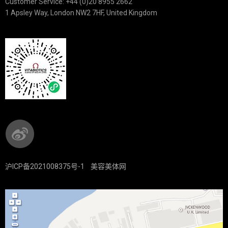
Customer Service: +44 (0)20 8955 2662
1 Apsley Way, London NW2 7HF, United Kingdom
沪ICP备2021008375号-1
美容美体网