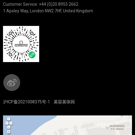
Customer Service: +44 (0)20 8955 2662
1 Apsley Way, London NW2 7HF, United Kingdom
沪ICP备2021008375号-1
美容美体网