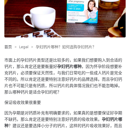
首页
>
Legal
>
孕妇钙片哪种？如何选购孕妇钙片？
市面上的孕妇钙片类型还是比较多的，如果我们想要购入到合适的
钙片，那么肯定还是要衡量好
孕妇钙片哪种
。因为怀孕阶段想要补
充钙片，必须要保证天然性，与我们日常吃的一些成人钙片是完全
不同的。所以肯定还是要特别注意好钙片的品牌选择。而且孕妇钙
片也不可能只是有钙质，所以钙片的具体情况我们也不能忽略掉。
那么哪种钙片是适合孕妇的呢？
保证吸收效果很重要
因为孕期是对钙质补充有明确要求的，如果真的是想要保证好孕期
不缺钙，那么肯定还是要特别注意好钙质的吸收效果。
孕妇钙片哪
种
？建议还是要选择小分子的钙片，这样的钙片吸收效果好，而且