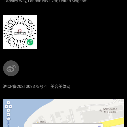
1 Apsley Way, London NW2 7HF, United Kingdom
沪ICP备2021008375号-1
美容美体网