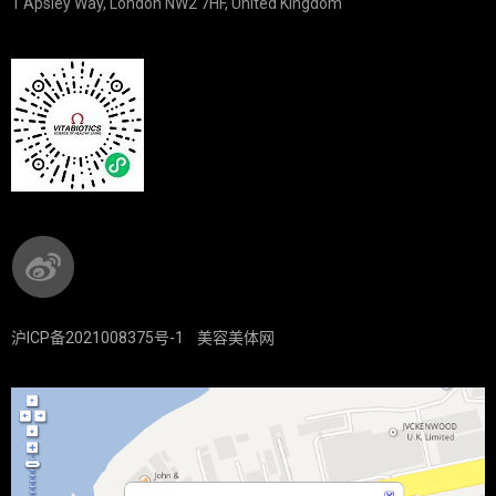
1 Apsley Way, London NW2 7HF, United Kingdom
沪ICP备2021008375号-1
美容美体网