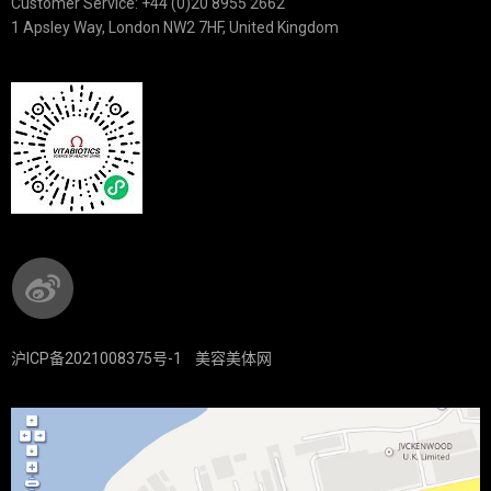
Customer Service: +44 (0)20 8955 2662
1 Apsley Way, London NW2 7HF, United Kingdom
沪ICP备2021008375号-1
美容美体网