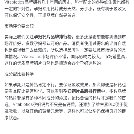
Vitabiotics品牌拥有几十年间的历史，科学配比的各种维生素也都有
一定的针对性。孕妇专用钙片成分天然、分子小，既有利于吸收又
可以保证安全性，正规品牌自然是首选。
市场评价要比较
实际上我们关注
孕妇钙片品牌排行榜
，更多还是希望能够挑选到市
场评价好，多数孕妈都认可的产品。消费者使用过得出的评价自然
也是值得我们去信赖的，所以选择品牌时一定要注意市场评价的具
体情况。Vitabiotics市场评价不错，国际影响力较大，市场销量高，
这样的优质品牌钙片自然也是很适合各个孕妈选购的。
成分配比要科学
如果孕期只是补钙肯定不行，要保证吸收效果，那么即便是补钙也
要看其配比是否科学。可以看到
孕妇钙片品牌排行榜
中，多数品牌
的钙片都是有多种不同成分的添加，配比合理的钙片才是我们的首
选。Vitabiotics孕妇钙片不只是有钙质，还添加了维生素D以便于促
进吸收，以及其他的微量元素等，这样也可以让孕妈保持良好的健
康状态。