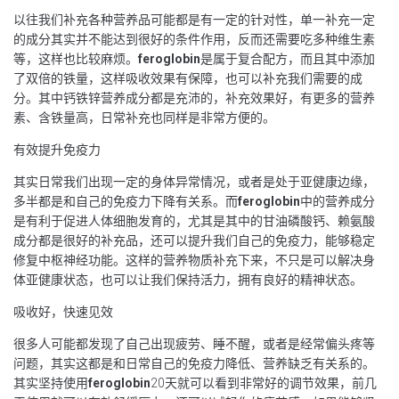
以往我们补充各种营养品可能都是有一定的针对性，单一补充一定
的成分其实并不能达到很好的条件作用，反而还需要吃多种维生素
等，这样也比较麻烦。
feroglobin
是属于复合配方，而且其中添加
了双倍的铁量，这样吸收效果有保障，也可以补充我们需要的成
分。其中钙铁锌营养成分都是充沛的，补充效果好，有更多的营养
素、含铁量高，日常补充也同样是非常方便的。
有效提升免疫力
其实日常我们出现一定的身体异常情况，或者是处于亚健康边缘，
多半都是和自己的免疫力下降有关系。而
feroglobin
中的营养成分
是有利于促进人体细胞发育的，尤其是其中的甘油磷酸钙、赖氨酸
成分都是很好的补充品，还可以提升我们自己的免疫力，能够稳定
修复中枢神经功能。这样的营养物质补充下来，不只是可以解决身
体亚健康状态，也可以让我们保持活力，拥有良好的精神状态。
吸收好，快速见效
很多人可能都发现了自己出现疲劳、睡不醒，或者是经常偏头疼等
问题，其实这都是和日常自己的免疫力降低、营养缺乏有关系的。
其实坚持使用
feroglobin
20天就可以看到非常好的调节效果，前几