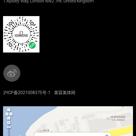
1 Apsley Way, London NW2 7HF, United Kingdom
沪ICP备2021008375号-1
美容美体网