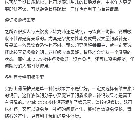
以预防孕期骨质疏松，也可以促进胎儿的骨骼发育。中老年人更是
要即使不该，可以避免骨质疏松，同样也有利于心血管健康。
保证吸收很重要
之所以很多人每天饮食比较充沛还是缺钙，与饮食不均衡、钙质吸
收不佳都是有关系的。尤其是孕期女性本身就需要大量钙质补充，
只是单一依靠饮食恐怕也不够。那么想要做好
骨保护
，就一定要选
择比较容易吸收的钙，这样吸收效果好，骨质才会维持一个健康的
状态。而vitabiotics液体钙吸收好，没有负担，还可以避免便秘，任
何阶段的人都可以使用。
多种营养搭配很重要
实际上
骨保护
只是单一补钙效果并不是很好，一定要选择有维生素D
的钙质，这样液体钙分子小又促进了钙质吸收，补钙效果才是真正
有保障的。Vitabiotics液体钙还添加了镁元素，2:1的钙镁比，既可
以补钙，又可以避免单一补钙的问题产生，能够有效避免便秘、肾
结石的产生，更有利于我们的身体健康。