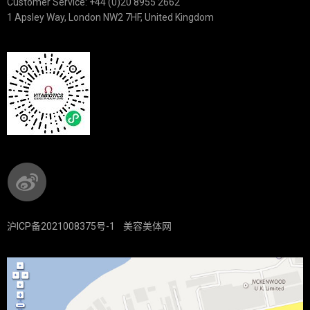
Customer Service: +44 (0)20 8955 2662
1 Apsley Way, London NW2 7HF, United Kingdom
沪ICP备2021008375号-1
美容美体网