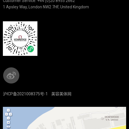
Customer Service: +44 (0)20 8955 2662
1 Apsley Way, London NW2 7HF, United Kingdom
沪ICP备2021008375号-1
美容美体网