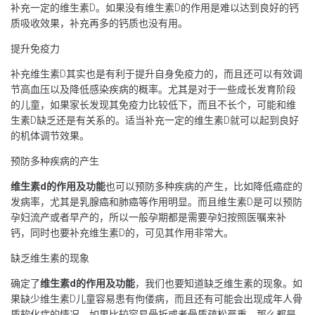
补充一定的维生素D。如果没有维生素D的作用是难以达到良好的钙
质吸收效果，补充再多的钙质也没有用。
提升免疫力
补充维生素D其实也是有利于提升自身免疫力的，而且还可以有效调
节高血压以及降低感染疾病的概率。尤其是对于一些成长发育阶段
的儿童，如果家长发现其免疫力比较低下，而且不长个，可能和维
生素D缺乏还是有关系的。适当补充一定的维生素D就可以起到良好
的机体调节效果。
预防多种疾病的产生
维生素d的作用及功能
也可以预防多种疾病的产生，比如降低癌症的
发病率，尤其是乳腺癌和肺癌等作用明显。而且维生素D是可以预防
孕妇流产或者早产的，所以一般孕期都是需要孕妇按照医嘱来补
钙，同时也要补充维生素D的，可见其作用非常大。
缺乏维生素的现象
确定了
维生素d的作用及功能
，我们也要知道缺乏维生素的现象。如
果缺少维生素D儿童容易患有佝偻病，而且还有可能会出现成年人骨
质软化症的情况。如果比较容易骨折或者骨质疏松严重，那么都是