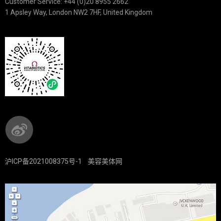
Customer Service: +44 (0)20 8955 2662
1 Apsley Way, London NW2 7HF, United Kingdom
沪ICP备2021008375号-1
美容美体网