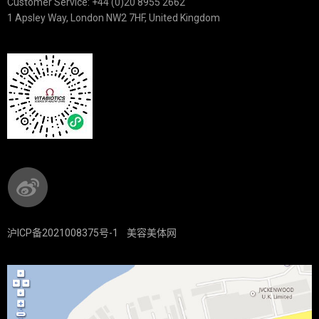
Customer Service: +44 (0)20 8955 2662
1 Apsley Way, London NW2 7HF, United Kingdom
沪ICP备2021008375号-1
美容美体网