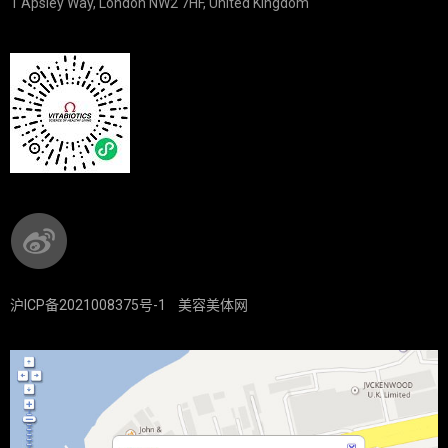
1 Apsley Way, London NW2 7HF, United Kingdom
沪ICP备2021008375号-1
美容美体网