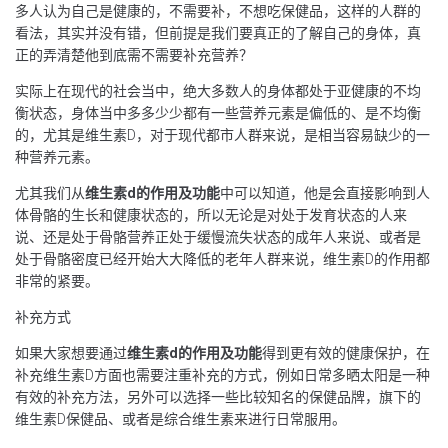
多人认为自己是健康的，不需要补，不想吃保健品，这样的人群的
看法，其实并没有错，但前提是我们要真正的了解自己的身体，真
正的弄清楚他到底需不需要补充营养？
实际上在现代的社会当中，绝大多数人的身体都处于亚健康的不均
衡状态，身体当中多多少少都有一些营养元素是偏低的、是不均衡
的，尤其是维生素D，对于现代都市人群来说，是相当容易缺少的一
种营养元素。
尤其我们从
维生素
d
的作用及功能
中可以知道，他是会直接影响到人
体骨骼的生长和健康状态的，所以无论是对处于发育状态的人来
说、还是处于骨骼营养正处于缓慢流失状态的成年人来说、或者是
处于骨骼密度已经开始大大降低的老年人群来说，维生素D的作用都
非常的紧要。
补充方式
如果大家想要通过
维生素
d
的作用及功能
得到更有效的健康保护，在
补充维生素D方面也需要注重补充的方式，例如日常多晒太阳是一种
有效的补充方法，另外可以选择一些比较知名的保健品牌，旗下的
维生素D保健品、或者是综合维生素来进行日常服用。