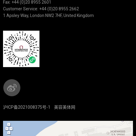
Fax: +44 (0)20 8955 2601
Customer Service: +44 (0)20 8955 2662
1 Apsley Way, London NW2 7HF, United Kingdom
沪ICP备2021008375号-1
美容美体网