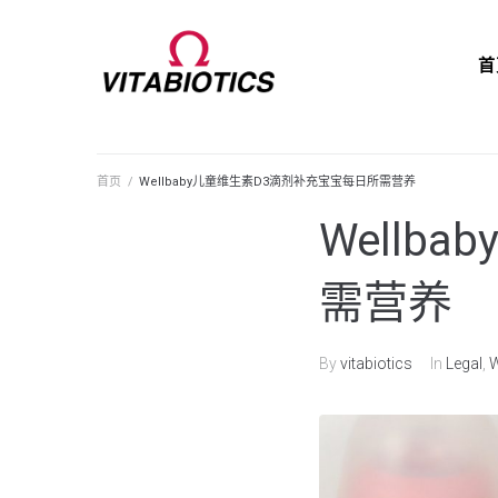
首
首页
/
Wellbaby儿童维生素D3滴剂补充宝宝每日所需营养
Wellb
需营养
By
vitabiotics
In
Legal
,
W