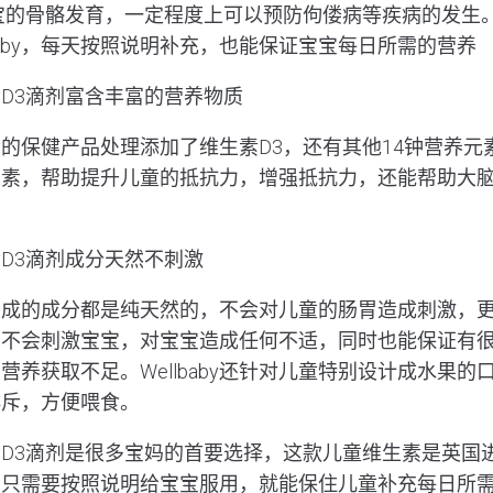
宝的骨骼发育，一定程度上可以预防佝偻病等疾病的发生。
baby，每天按照说明补充，也能保证宝宝每日所需的营养
维生素D3滴剂富含丰富的营养物质
的保健产品处理添加了维生素D3，还有其他14钟营养元
生素，帮助提升儿童的抵抗力，增强抵抗力，还能帮助大
。
生素D3滴剂成分天然不刺激
制成的成分都是纯天然的，不会对儿童的肠胃造成刺激，
，不会刺激宝宝，对宝宝造成任何不适，同时也能保证有
营养获取不足。Wellbaby还针对儿童特别设计成水果的
排斥，方便喂食。
童维生素D3滴剂是很多宝妈的首要选择，这款儿童维生素是英
日只需要按照说明给宝宝服用，就能保住儿童补充每日所