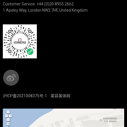
Customer Service: +44 (0)20 8955 2662
1 Apsley Way, London NW2 7HF, United Kingdom
沪ICP备2021008375号-1
美容美体网