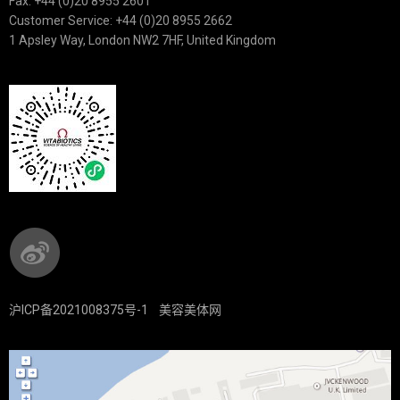
Fax: +44 (0)20 8955 2601
Customer Service: +44 (0)20 8955 2662
1 Apsley Way, London NW2 7HF, United Kingdom
沪ICP备2021008375号-1
美容美体网