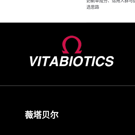
奶蓟草成分、适用人群与
选思路
薇塔贝尔