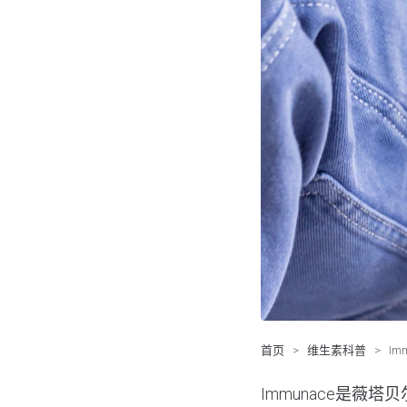
首页
>
维生素科普
>
I
Immunace是
薇塔贝