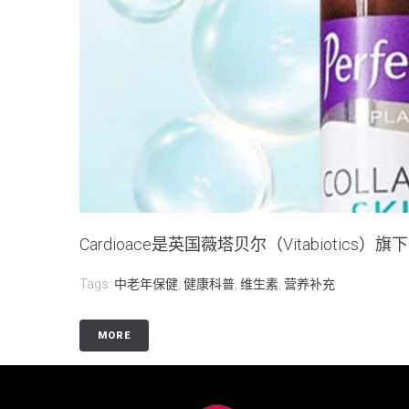
Cardioace是英国薇塔贝尔（Vitabioti
Tags:
中老年保健
,
健康科普
,
维生素
,
营养补充
MORE