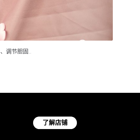
节胆固...
了解店铺