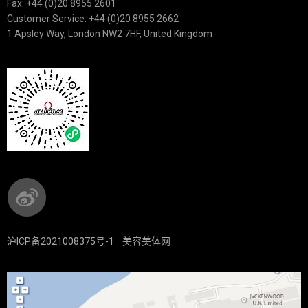
Fax: +44 (0)20 8955 2601
Customer Service: +44 (0)20 8955 2662
1 Apsley Way, London NW2 7HF, United Kingdom
沪ICP备2021008375号-1
美容美体网