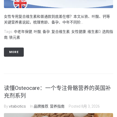
女性专用复合维生素和普通款到底差在哪？本文从铁、叶酸、钙等
关键营养素说起，梳理育龄、备孕、中年不同阶...
Tags:
中老年保健
,
叶酸
,
备孕
,
复合维生素
,
女性健康
,
维生素D
,
选购指
南
,
铁元素
MORE
读懂Osteocare：一个专注骨骼营养的英国补
充剂系列
By
vitabiotics
In
品牌推荐
,
营养指南
Posted
8月 3, 2026