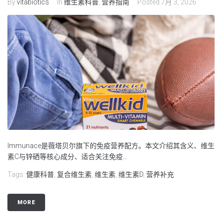
By
vitabiotics
In
维生素科普
,
营养指南
Posted
7月 3, 2026
Immunace是薇塔贝尔旗下的免疫营养配方。本文介绍其含义、维生
素C与锌硒等核心成分、适合关注免疫...
Tags:
健康科普
,
复合维生素
,
维生素
,
维生素D
,
营养补充
MORE