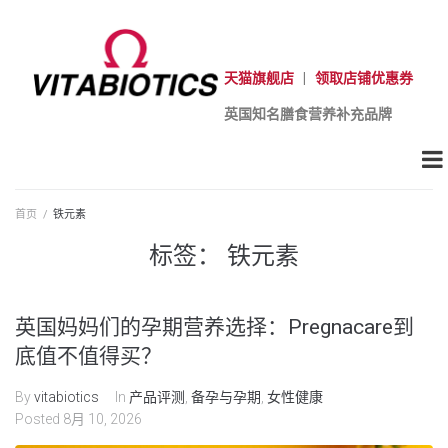
天猫旗舰店
|
领取店铺优惠券
英国知名膳食营养补充品牌
首页
/
铁元素
标签：
铁元素
英国妈妈们的孕期营养选择：Pregnacare到
底值不值得买？
By
vitabiotics
In
产品评测
,
备孕与孕期
,
女性健康
Posted
8月 10, 2026