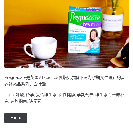
Pregnacare是英国Vitabiotics薇塔贝尔旗下专为孕期女性设计的营
养补充品系列，含叶酸...
Tags:
叶酸
,
备孕
,
复合维生素
,
女性健康
,
孕期营养
,
维生素D
,
营养补
充
,
选购指南
,
铁元素
MORE