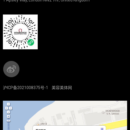
1 Apsley Way, London NW2 7HF, United Kingdom
沪ICP备2021008375号-1
美容美体网