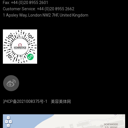
Fax: +44 (0)20 8955 2601
Customer Service: +44 (0)20 8955 2662
1 Apsley Way, London NW2 7HF, United Kingdom
沪ICP备2021008375号-1
美容美体网