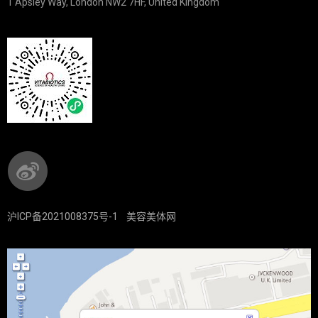
1 Apsley Way, London NW2 7HF, United Kingdom
沪ICP备2021008375号-1
美容美体网