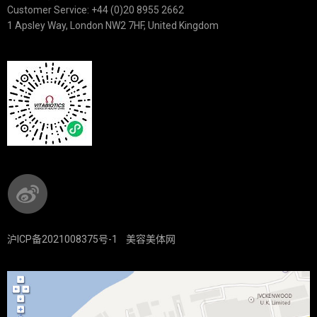
Customer Service: +44 (0)20 8955 2662
1 Apsley Way, London NW2 7HF, United Kingdom
沪ICP备2021008375号-1
美容美体网