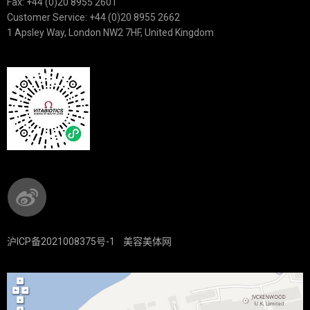
Fax: +44 (0)20 8955 2601
Customer Service: +44 (0)20 8955 2662
1 Apsley Way, London NW2 7HF, United Kingdom
沪ICP备2021008375号-1
美容美体网