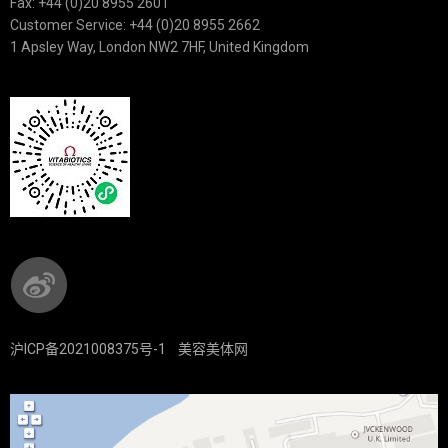
Fax: +44 (0)20 8955 2601
Customer Service: +44 (0)20 8955 2662
1 Apsley Way, London NW2 7HF, United Kingdom
沪ICP备2021008375号-1
美容美体网