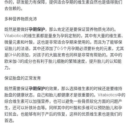
作的，研发能力有保障，提供适合孕期的维生素自然也是值得我们
去信赖的。
多种营养物质充沛
既然是要做好
孕期保护
，那么肯定还是要保证营养物质充沛的。
Vitabiotics的维生素都是量身为孕妈定制的，其中有大量的维生素、
微量元素和叶酸，这也是非常适合孕期来使用的。而且为了能够保
证胎儿的法语，其中还添加了0-5个月孕期必须要补充的元素，尤其
是DHA的添加，对孩子的大脑发育也同样是非常有帮助的。其中的
欧米伽-3的成分也有利于胎儿细胞的繁殖速度，提升胎儿的认知能
力。
保证胎盘的正常发育
既然需要保证
孕期保护
的效果，那么选择维生素的时候还是要维持
胎盘的健康状态，自己和胎儿都健康才是很重要的。Vitabiotics中的
综合维生素可以加强营养，也可以避免一些骨质软化方面的问题产
生，还可以补铁补血等。同样其中的叶酸和多维可以预防胎儿和孕
妇贫血，也能够有利于产后的恢复，这样的优质维生素也是我们的
首选。