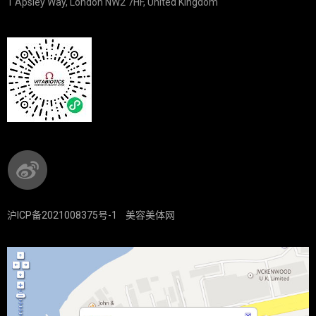
1 Apsley Way, London NW2 7HF, United Kingdom
沪ICP备2021008375号-1
美容美体网