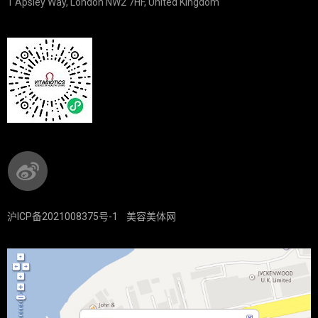
1 Apsley Way, London NW2 7HF, United Kingdom
沪ICP备2021008375号-1
美容美体网