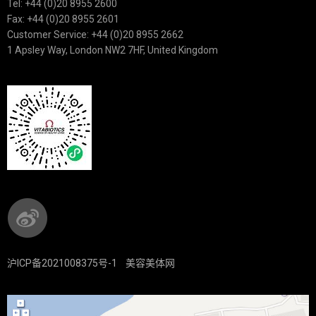
Tel: +44 (0)20 8955 2600
Fax: +44 (0)20 8955 2601
Customer Service: +44 (0)20 8955 2662
1 Apsley Way, London NW2 7HF, United Kingdom
沪ICP备2021008375号-1
美容美体网