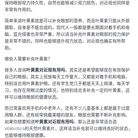
保持眼部视力持久性，自然也能够减少视力损伤，对近视也同样是
非常有作用的。
简单来讲叶黄素就是可以补充眼部的营养，而且叶黄素只能从外部
摄取，自身是不能合成的。现代人一般都是要长期面对着手机和电
脑，蓝光侵害也非常严重，所以适当补充叶黄素对眼部的视力保护
是非常不错的，同样也能够提升视力状态，对近视也确实有所帮
助。
哪些人需要补充叶黄素？
很多人咨询
叶黄素对近视有用吗
，其实还是希望能够现在有效保护
自己的眼部。其实上班族每天工作量大，又都是对着手机和电脑，
特别适合用叶黄素护眼。还有学生党几乎都是天天上网课，每天学
习，也存在用眼过度的情况，也特别适合多补充一定的叶黄素，这
样可以维持眼部的健康状态。
而日常喜欢用手机的中老年人，还有不少儿童基本上都是属于过度
用眼人群，还有经常佩戴美瞳的朋友，眼部也需要不断补充影响。
如果你想要知道
叶黄素对近视有用吗
，那么还是非常适合选
vitabiotics的天然叶黄素片，这样适当补充就可以维持良好的状态，
也能够维持眼部健康。