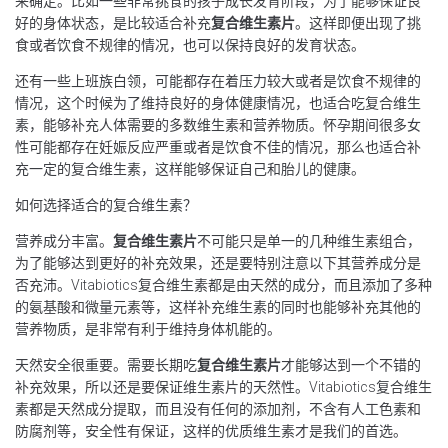
来确定。比如一些非常挑食的孩子成长发育阶段，为了能够保证良
好的身体状态，是比较适合补充
复合维生素片
。这样即便出现了挑
食或者饮食不规律的情况，也可以保持良好的发育状态。
还有一些上班族白领，可能都存在着压力较大或者是饮食不规律的
情况，这个时候为了维持良好的身体健康情况，也适合吃复合维生
素，能够补充人体需要的多数维生素和营养物质。怀孕期间很多女
性可能都存在妊娠反应严重或者是饮食不佳的情况，那么也适合补
充一定的复合维生素，这样能够保证自己和胎儿的健康。
如何选择适合的复合维生素？
营养成分丰富。
复合维生素片
不可能只是单一的几种维生素组合，
为了能够达到更好的补充效果，还是要特别注意以下其营养成分是
否充沛。Vitabiotics复合维生素都是由天然的成分，而且添加了多种
的氨基酸和微量元素等，这样补充维生素的同时也能够补充其他的
营养物质，是非常有利于维持身体机能的。
天然安全很重要。需要长期吃
复合维生素片
才能够达到一个不错的
补充效果，所以还是要保证维生素片的天然性。Vitabiotics复合维生
素都是天然成分提取，而且没有任何的添加剂，不含有人工色素和
防腐剂等，安全性有保证，这样的优质维生素才是我们的首选。